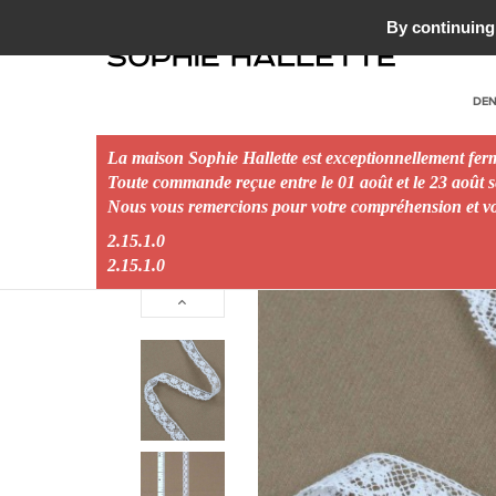
MAISON DE TULLE ET DE DENTELLE - 1887
By continuing 
DEN
La maison Sophie Hallette est exceptionnellement fe
Toute commande reçue entre le 01 août et le 23 août se
Nous vous remercions pour votre compréhension et vou
Accueil
EvénementTag
Nouvelle Collection
BLOOM
2.15.1.0
2.15.1.0