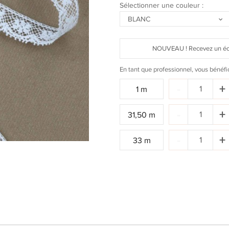
Sélectionner une couleur :
BLANC
NOUVEAU ! Recevez un écha
En tant que professionnel, vous bénéfi
Quantité
-
+
1 m
:
Quantité
-
+
31,50 m
:
Quantité
-
+
33 m
: