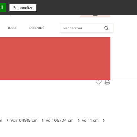
SERVICE CLIENT : + 33 (0)3 27 76 55 76
ll
Personalize
Tarifs professionnels
Wishlist
FR
/
EN
TULLE
REBRODÉ
m
Voir 04918 cm
Voir 08704 cm
Voir 1 cm