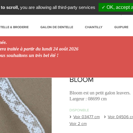
to scroll,
you are allowing all third-party services
✓ OK, accept a
Mon Compte
TELLE & BRODERIE
GALON DE DENTELLE
CHANTILLY
GUIPURE
rmée.
ra traitée à partir du lundi 24 août 2026
s souhaitons un très bel été !
BLOOM
Bloom est un petit galon leavers.
Largeur : 08699 cm
DISPONIBLE
Voir 03477 cm
Voir 04506 c
Voir 2 cm