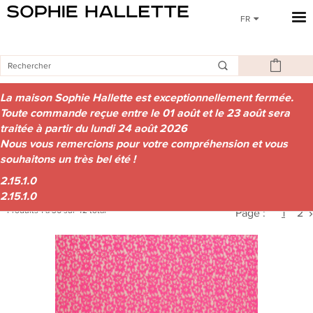
FR
FRANÇAIS
ENGLISH
Accueil
EvénementTag
Nouvelle Collection
La maison Sophie Hallette est exceptionnellement fermée.
Toute commande reçue entre le 01 août et le 23 août sera
DÉFINIR VOTRE RECHERCHE
traitée à partir du lundi 24 août 2026
Nous vous remercions pour votre compréhension et vous
--
souhaitons un très bel été !
2.15.1.0
2.15.1.0
Produits 1 à 36 sur 42 total
Page :
1
2