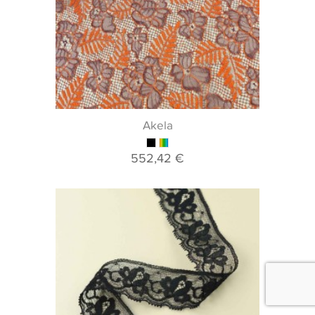
Akela
552,42 €