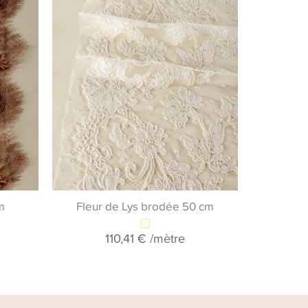
Cette séle
partie de 
Si vous souh
nos dentelle
& guipures, 
ave
+ 
m
Fleur de Lys brodée 50 cm
110,41 €
/mètre