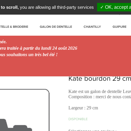
to scroll,
you are allowing all third-party services
✓ OK, accept a
Mon Compte
TELLE & BRODERIE
GALON DE DENTELLE
CHANTILLY
GUIPURE
rmée.
ra traitée à partir du lundi 24 août 2026
s souhaitons un très bel été !
Kate bourdon 29 c
Kate est un galon de dentelle Lea
Composition : merci de nous conta
Largeur : 29 cm
DISPONIBLE