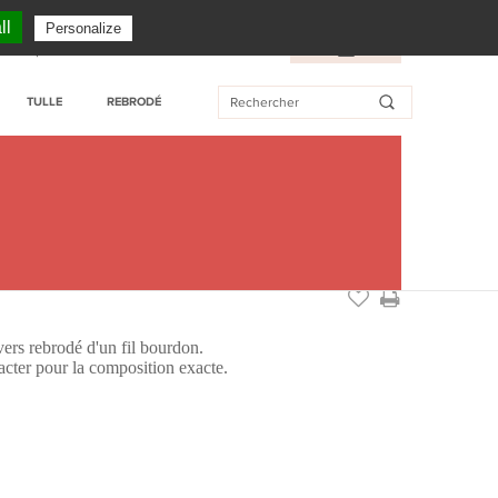
SERVICE CLIENT : + 33 (0)3 27 76 55 76
ll
Personalize
Tarifs professionnels
Wishlist
FR
/
EN
TULLE
REBRODÉ
m
vers rebrodé d'un fil bourdon.
cter pour la composition exacte.