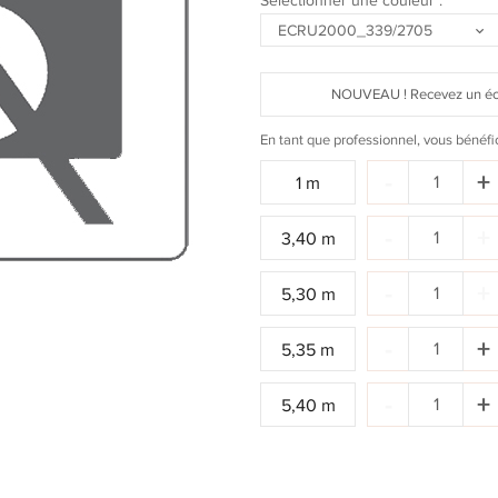
Sélectionner une couleur :
ECRU2000_339/2705
NOUVEAU ! Recevez un écha
En tant que professionnel, vous bénéfi
Quantité
-
+
1 m
:
Quantité
-
+
3,40 m
:
Quantité
-
+
5,30 m
:
Quantité
-
+
5,35 m
:
Quantité
-
+
5,40 m
: