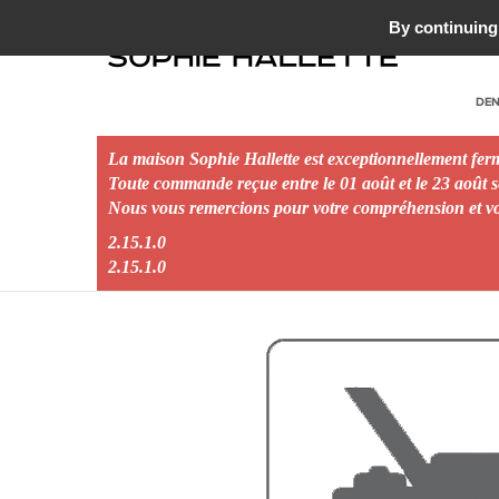
MAISON DE TULLE ET DE DENTELLE - 1887
By continuing 
DEN
La maison Sophie Hallette est exceptionnellement fe
Toute commande reçue entre le 01 août et le 23 août se
Nous vous remercions pour votre compréhension et vou
Accueil
Etoffe
Rebrodé
Kate bourdon 29 cm
2.15.1.0
2.15.1.0