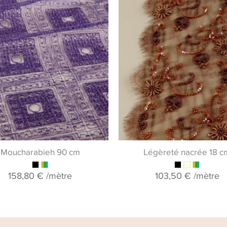
Moucharabieh 90 cm
Légèreté nacrée 18 c
158,80 €
/mètre
103,50 €
/mètre