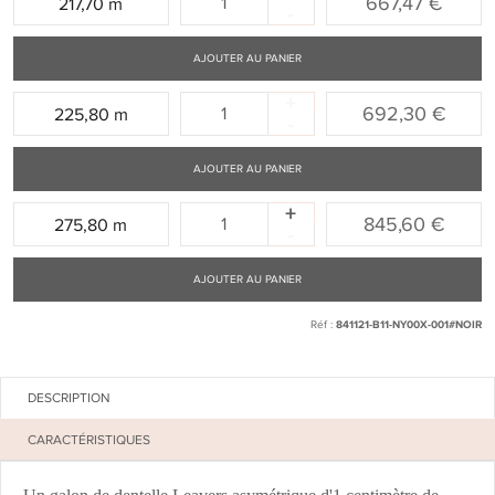
667,47 €
217,70 m
-
:
AJOUTER AU PANIER
+
Quantité
692,30 €
225,80 m
-
:
AJOUTER AU PANIER
+
Quantité
845,60 €
275,80 m
-
:
AJOUTER AU PANIER
Réf :
841121-B11-NY00X-001#NOIR
DESCRIPTION
CARACTÉRISTIQUES